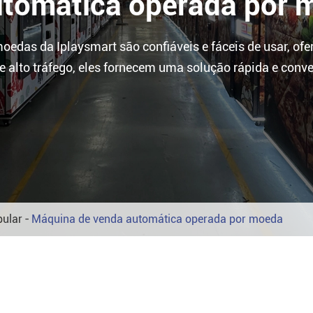
utomática operada por 
edas da Iplaysmart são confiáveis e fáceis de usar, of
de alto tráfego, eles fornecem uma solução rápida e con
pular
Máquina de venda automática operada por moeda