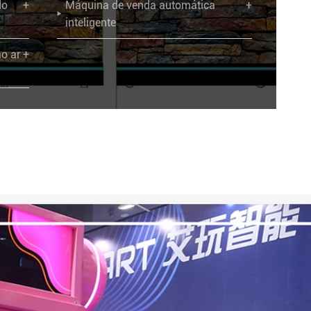
do
+
Máquina de venda automática
+

inteligente
o ar
+