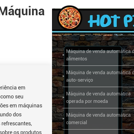
 Máquina
Máquina de venda automática 

alimentos
Máquina de venda automática 

auto-serviço
eriência em
Máquina de venda automática
r como seu

operada por moeda
ações em máquinas
mundo dos
Máquina de venda automática

comercial
 refrescantes,
sobre os produtos