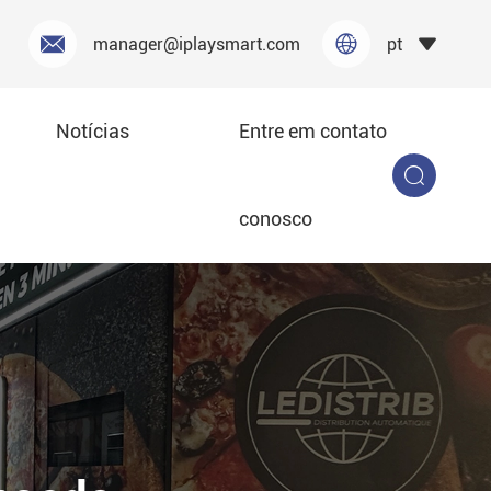


manager@iplaysmart.com
pt

Notícias
Entre em contato

conosco
 geração