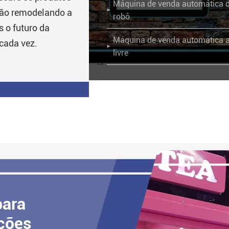
Máquina de venda automática 
tão remodelando a

robô
 o futuro da
Máquina de venda automática a
cada vez.

livre
para
uções