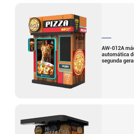
AW-012A máq
automática de
segunda ger