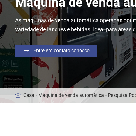
Máquina de venda a
Máquina de venda automática de café
As máquinas de venda automática operadas por mo
variedade de lanches e bebidas. Ideal para áreas 

Entre em contato conosco
Casa
Máquina de venda automática
Pesquisa Po
