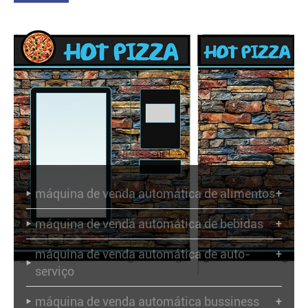
máquina de venda automática de alimentos
+

máquina de venda automática de bebidas
+

máquina de venda automática de auto-
+

serviço
máquina de venda automática bussiness
+
